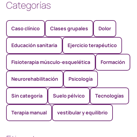
Categorías
Caso clínico
Clases grupales
Dolor
Educación sanitaria
Ejercicio terapéutico
Fisioterapia músculo-esquelética
Formación
Neurorehabilitación
Psicología
Sin categoría
Suelo pélvico
Tecnologías
Terapia manual
vestibular y equilibrio