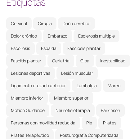
Etiquetas
Cervical
Cirugía
Daño cerebral
Dolor crónico
Embarazo
Esclerosis múltiple
Escoliosis
Espalda
Fasciosis plantar
Fascitis plantar
Geriatría
Giba
Inestabilidad
Lesiones deportivas
Lesión muscular
Ligamento cruzado anterior
Lumbalgia
Mareo
Miembro inferior
Miembro superior
Motion Guidance
Neurofisioterapia
Parkinson
Personas con movilidad reducida
Pie
Pilates
Pilates Terapéutico
Posturografía Computerizada