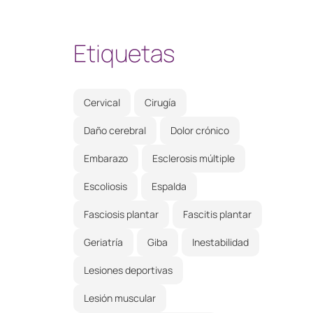
Etiquetas
Cervical
Cirugía
Daño cerebral
Dolor crónico
Embarazo
Esclerosis múltiple
Escoliosis
Espalda
Fasciosis plantar
Fascitis plantar
Geriatría
Giba
Inestabilidad
Lesiones deportivas
Lesión muscular