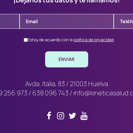
¡Déjanos tus datos y te llamamos!
Estoy de acuerdo con la
política de privacidad
Avda. Italia, 83 / 21003 Huelva
9 256 973
/
638 096 743
/
info@kineticasalud