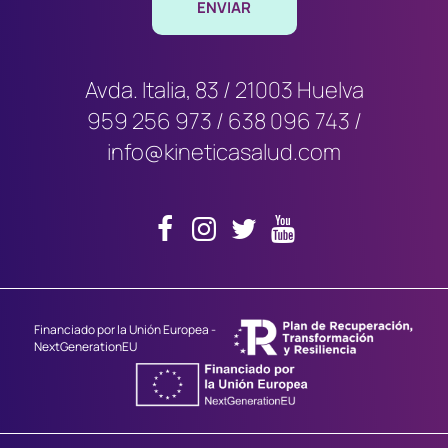
Avda. Italia, 83 / 21003 Huelva
959 256 973
/
638 096 743
/
info@kineticasalud.com
Financiado por la Unión Europea -
NextGenerationEU