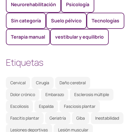
Neurorehabilitación
Psicología
Sin categoría
Suelo pélvico
Tecnologías
Terapia manual
vestibular y equilibrio
Etiquetas
Cervical
Cirugía
Daño cerebral
Dolor crónico
Embarazo
Esclerosis múltiple
Escoliosis
Espalda
Fasciosis plantar
Fascitis plantar
Geriatría
Giba
Inestabilidad
Lesiones deportivas
Lesión muscular