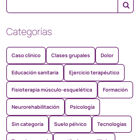
Categorías
Caso clínico
Clases grupales
Dolor
Educación sanitaria
Ejercicio terapéutico
Fisioterapia músculo-esquelética
Formación
Neurorehabilitación
Psicología
Sin categoría
Suelo pélvico
Tecnologías