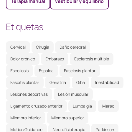
Terapia manual
vestibular y equilibrio
Etiquetas
Cervical
Cirugía
Daño cerebral
Dolor crónico
Embarazo
Esclerosis múltiple
Escoliosis
Espalda
Fasciosis plantar
Fascitis plantar
Geriatría
Giba
Inestabilidad
Lesiones deportivas
Lesión muscular
Ligamento cruzado anterior
Lumbalgia
Mareo
Miembro inferior
Miembro superior
Motion Guidance
Neurofisioterapia
Parkinson