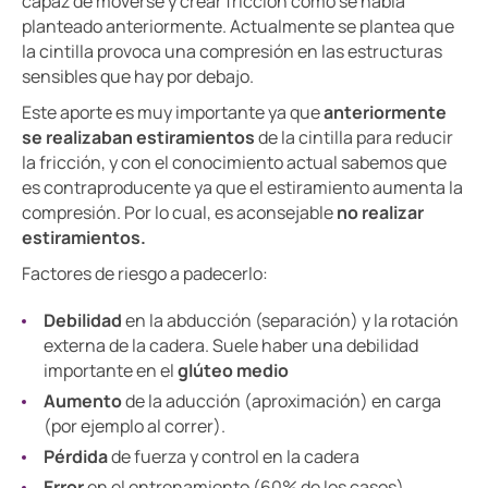
capaz de moverse y crear fricción como se había
planteado anteriormente. Actualmente se plantea que
la cintilla provoca una compresión en las estructuras
sensibles que hay por debajo.
Este aporte es muy importante ya que
anteriormente
se realizaban estiramientos
de la cintilla para reducir
la fricción, y con el conocimiento actual sabemos que
es contraproducente ya que el estiramiento aumenta la
compresión. Por lo cual, es aconsejable
no realizar
estiramientos.
Factores de riesgo a padecerlo:
Debilidad
en la abducción (separación) y la rotación
externa de la cadera. Suele haber una debilidad
importante en el
glúteo medio
Aumento
de la aducción (aproximación) en carga
(por ejemplo al correr).
Pérdida
de fuerza y control en la cadera
Error
en el entrenamiento (60% de los casos)