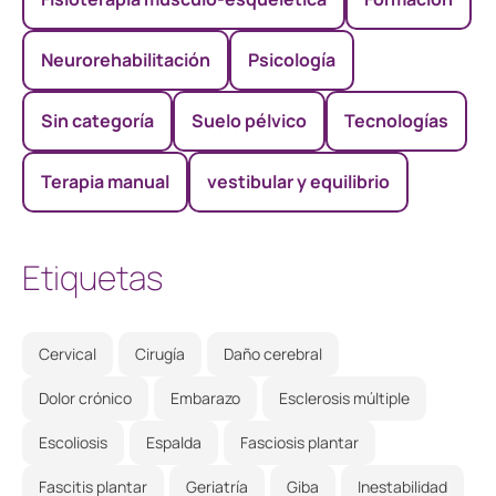
Neurorehabilitación
Psicología
Sin categoría
Suelo pélvico
Tecnologías
Terapia manual
vestibular y equilibrio
Etiquetas
Cervical
Cirugía
Daño cerebral
Dolor crónico
Embarazo
Esclerosis múltiple
Escoliosis
Espalda
Fasciosis plantar
Fascitis plantar
Geriatría
Giba
Inestabilidad