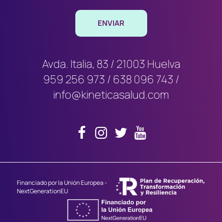
Avda. Italia, 83 / 21003 Huelva
959 256 973
/
638 096 743
/
info@kineticasalud.com
Financiado por la Unión Europea -
NextGenerationEU