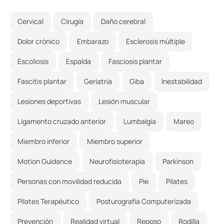
Cervical
Cirugía
Daño cerebral
Dolor crónico
Embarazo
Esclerosis múltiple
Escoliosis
Espalda
Fasciosis plantar
Fascitis plantar
Geriatría
Giba
Inestabilidad
Lesiones deportivas
Lesión muscular
Ligamento cruzado anterior
Lumbalgia
Mareo
Miembro inferior
Miembro superior
Motion Guidance
Neurofisioterapia
Parkinson
Personas con movilidad reducida
Pie
Pilates
Pilates Terapéutico
Posturografía Computerizada
Prevención
Realidad virtual
Reposo
Rodilla