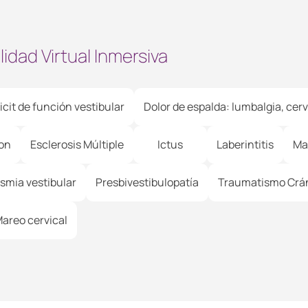
dad Virtual Inmersiva
icit de función vestibular
Dolor de espalda: lumbalgia, cerv
on
Esclerosis Múltiple
Ictus
Laberintitis
Ma
smia vestibular
Presbivestibulopatía
Traumatismo Crán
areo cervical