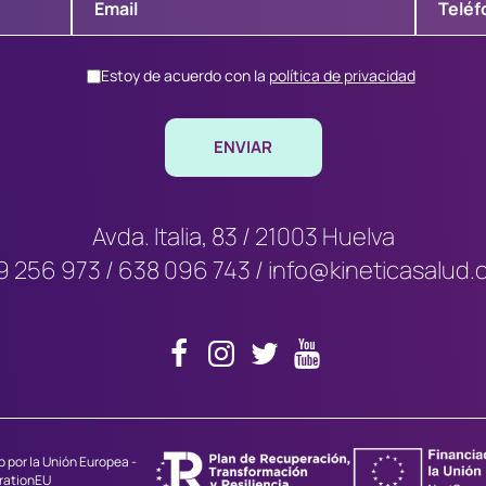
Estoy de acuerdo con la
política de privacidad
Avda. Italia, 83 / 21003 Huelva
9 256 973
/
638 096 743
/
info@kineticasalud
 por la Unión Europea -
rationEU