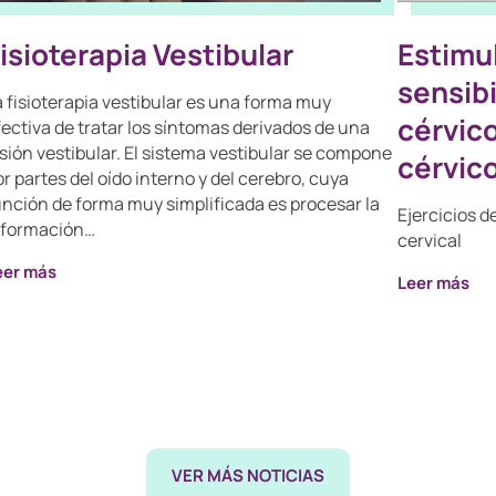
isioterapia Vestibular
Estimul
sensibi
a fisioterapia vestibular es una forma muy
cérvico
fectiva de tratar los síntomas derivados de una
esión vestibular. El sistema vestibular se compone
cérvico
r partes del oído interno y del cerebro, cuya
unción de forma muy simplificada es procesar la
Ejercicios d
nformación…
cervical
eer más
Leer más
VER MÁS NOTICIAS