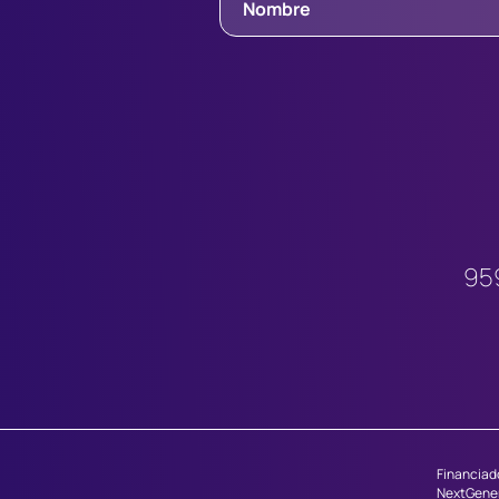
95
Financiado
NextGene