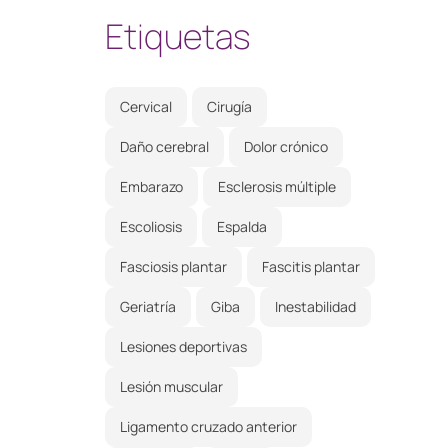
Etiquetas
Cervical
Cirugía
Daño cerebral
Dolor crónico
Embarazo
Esclerosis múltiple
Escoliosis
Espalda
Fasciosis plantar
Fascitis plantar
Geriatría
Giba
Inestabilidad
Lesiones deportivas
Lesión muscular
Ligamento cruzado anterior