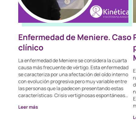
Enfermedad de Meniere. Caso
clínico
La enfermedad de Meniere se considera la cuarta
causa más frecuente de vértigo. Esta enfermedad
E
se caracteriza por una afectación del oído interno
r
con evolución progresiva pero muy variable entre
d
las personas que la padecen presentando estas
n
características: Crisis vertiginosas espontáneas…
E
m
Leer más
L