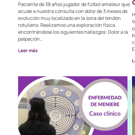
Paciente de 38 años jugador de fútbol amateur que
acude a nuestra consulta con dolor de 3 meses de
H
evolución muy localizado en la zona del tendón
t
rotuliano. Realizamos una exploración física
o
encontrándose los siguientes hallazgos: Dolor a la
b
palpación…
c
E
Leer más
L