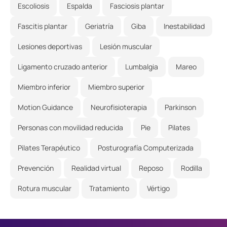
Escoliosis
Espalda
Fasciosis plantar
Fascitis plantar
Geriatría
Giba
Inestabilidad
Lesiones deportivas
Lesión muscular
Ligamento cruzado anterior
Lumbalgia
Mareo
Miembro inferior
Miembro superior
Motion Guidance
Neurofisioterapia
Parkinson
Personas con movilidad reducida
Pie
Pilates
Pilates Terapéutico
Posturografía Computerizada
Prevención
Realidad virtual
Reposo
Rodilla
Rotura muscular
Tratamiento
Vértigo