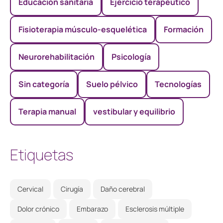
Educación sanitaria
Ejercicio terapéutico
Fisioterapia músculo-esquelética
Formación
Neurorehabilitación
Psicología
Sin categoría
Suelo pélvico
Tecnologías
Terapia manual
vestibular y equilibrio
Etiquetas
Cervical
Cirugía
Daño cerebral
Dolor crónico
Embarazo
Esclerosis múltiple