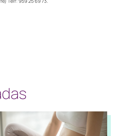
fe) Telf: 959 25 69 73.
adas