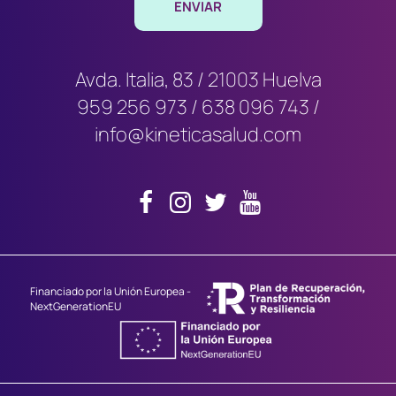
Avda. Italia, 83 / 21003 Huelva
959 256 973
/
638 096 743
/
info@kineticasalud.com
Financiado por la Unión Europea -
NextGenerationEU