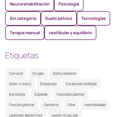
Neurorehabilitación
Psicología
Sin categoría
Suelo pélvico
Tecnologías
Terapia manual
vestibular y equilibrio
Etiquetas
Cervical
Cirugía
Daño cerebral
Dolor crónico
Embarazo
Esclerosis múltiple
Escoliosis
Espalda
Fasciosis plantar
Fascitis plantar
Geriatría
Giba
Inestabilidad
Lesiones deportivas
Lesión muscular