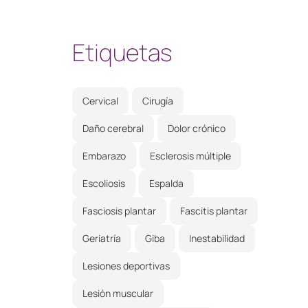
Etiquetas
Cervical
Cirugía
Daño cerebral
Dolor crónico
Embarazo
Esclerosis múltiple
Escoliosis
Espalda
Fasciosis plantar
Fascitis plantar
Geriatría
Giba
Inestabilidad
Lesiones deportivas
Lesión muscular