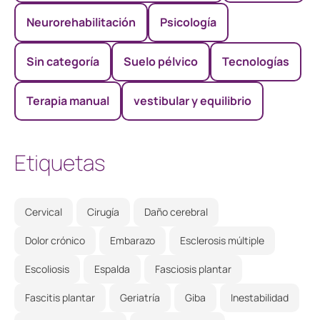
Neurorehabilitación
Psicología
Sin categoría
Suelo pélvico
Tecnologías
Terapia manual
vestibular y equilibrio
Etiquetas
Cervical
Cirugía
Daño cerebral
Dolor crónico
Embarazo
Esclerosis múltiple
Escoliosis
Espalda
Fasciosis plantar
Fascitis plantar
Geriatría
Giba
Inestabilidad