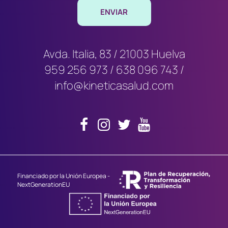
Avda. Italia, 83 / 21003 Huelva
959 256 973
/
638 096 743
/
info@kineticasalud.com
Financiado por la Unión Europea -
NextGenerationEU