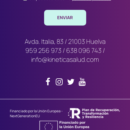
Avda. Italia, 83 / 21003 Huelva
959 256 973
/
638 096 743
/
info@kineticasalud.com
Financiado por la Unión Europea -
NextGenerationEU