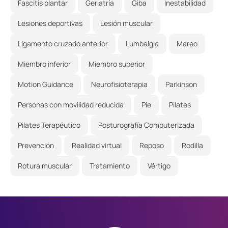
Fascitis plantar
Geriatría
Giba
Inestabilidad
Lesiones deportivas
Lesión muscular
Ligamento cruzado anterior
Lumbalgia
Mareo
Miembro inferior
Miembro superior
Motion Guidance
Neurofisioterapia
Parkinson
Personas con movilidad reducida
Pie
Pilates
Pilates Terapéutico
Posturografía Computerizada
Prevención
Realidad virtual
Reposo
Rodilla
Rotura muscular
Tratamiento
Vértigo