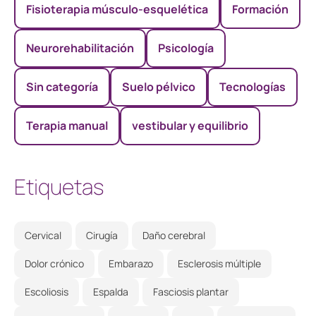
Fisioterapia músculo-esquelética
Formación
Neurorehabilitación
Psicología
Sin categoría
Suelo pélvico
Tecnologías
Terapia manual
vestibular y equilibrio
Etiquetas
Cervical
Cirugía
Daño cerebral
Dolor crónico
Embarazo
Esclerosis múltiple
Escoliosis
Espalda
Fasciosis plantar